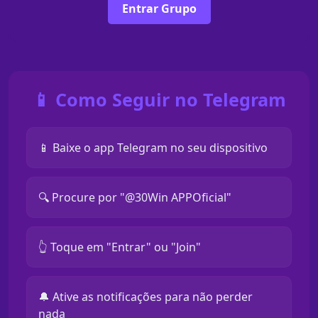
Entrar Grupo
📱 Como Seguir no Telegram
📱 Baixe o app Telegram no seu dispositivo
🔍 Procure por "@30Win APPOficial"
👆 Toque em "Entrar" ou "Join"
🔔 Ative as notificações para não perder
nada