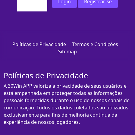
Login
Registrar-se
Políticas de Privacidade
Termos e Condições
Sitemap
Políticas de Privacidade
A 30Win APP valoriza a privacidade de seus usuários e
está empenhada em proteger todas as informações
pessoais fornecidas durante o uso de nossos canais de
comunicação. Todos os dados coletados são utilizados
exclusivamente para fins de melhoria contínua da
experiência de nossos jogadores.