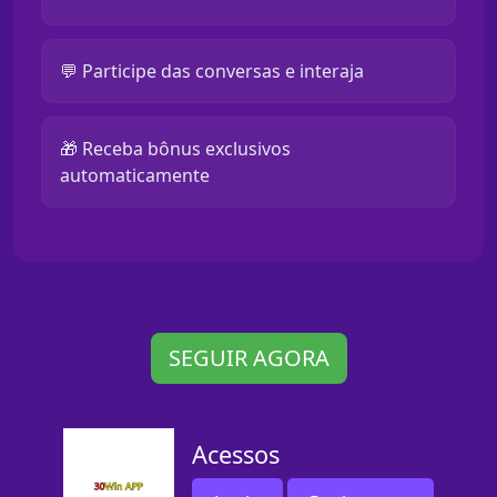
💬 Participe das conversas e interaja
🎁 Receba bônus exclusivos
automaticamente
SEGUIR AGORA
Acessos