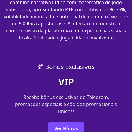
combina narrativa lúdica com matemática de jogo
sofisticada, apresentando RTP competitivo de 96.75%,
volatilidade média-alta e potencial de ganho máximo de
até 5.000x a aposta base. A interface demonstra o
compromisso da plataforma com experiências visuais
de alta fidelidade e jogabilidade envolvente.
🎁 Bônus Exclusivos
VIP
Receba bônus exclusivos do Telegram,
promoções especiais e códigos promocionais
únicos!
Ver Bônus