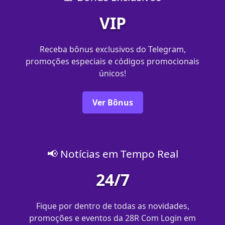
VIP
Receba bônus exclusivos do Telegram,
promoções especiais e códigos promocionais
únicos!
Ver Bônus
📢 Notícias em Tempo Real
24/7
Fique por dentro de todas as novidades,
promoções e eventos da 28R Com Login em