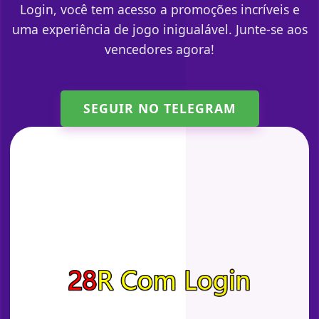
Login, você tem acesso a promoções incríveis e
uma experiência de jogo inigualável. Junte-se aos
vencedores agora!
SEGUIR NO TELEGRAM