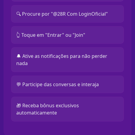
🔍 Procure por "@28R Com LoginOficial"
👆 Toque em "Entrar" ou "Join"
🔔 Ative as notificações para não perder
nada
💬 Participe das conversas e interaja
🎁 Receba bônus exclusivos
automaticamente