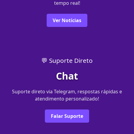
tempo real!
Ver Notícias
💬 Suporte Direto
Chat
Suporte direto via Telegram, respostas rápidas e
atendimento personalizado!
Falar Suporte