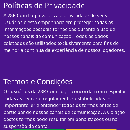
Políticas de Privacidade
A 28R Com Login valoriza a privacidade de seus
usuários e está empenhada em proteger todas as
informações pessoais fornecidas durante o uso de
nossos canais de comunicação. Todos os dados
coletados são utilizados exclusivamente para fins de
melhoria contínua da experiência de nossos jogadores.
Termos e Condições
Os usuários da 28R Com Login concordam em respeitar
todas as regras e regulamentos estabelecidos. É
importante ler e entender todos os termos antes de
participar de nossos canais de comunicação. A violação
destes termos pode resultar em penalizações ou na
suspensão da conta.