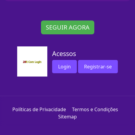
SEGUIR AGORA
Acessos
Login
Registrar-se
Políticas de Privacidade
Termos e Condições
Sitemap