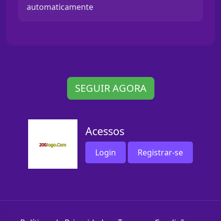
automaticamente
SEGUIR AGORA
Acessos
Login
Registrar-se