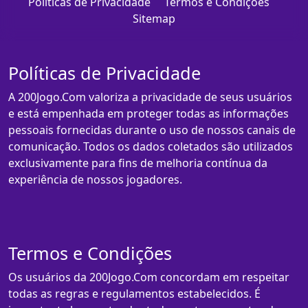
Políticas de Privacidade
Termos e Condições
Sitemap
Políticas de Privacidade
A 200Jogo.Com valoriza a privacidade de seus usuários
e está empenhada em proteger todas as informações
pessoais fornecidas durante o uso de nossos canais de
comunicação. Todos os dados coletados são utilizados
exclusivamente para fins de melhoria contínua da
experiência de nossos jogadores.
Termos e Condições
Os usuários da 200Jogo.Com concordam em respeitar
todas as regras e regulamentos estabelecidos. É