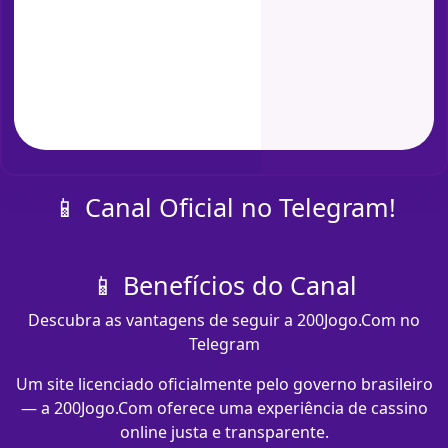
📱 Canal Oficial no Telegram!
📱 Benefícios do Canal
Descubra as vantagens de seguir a 200Jogo.Com no
Telegram
Um site licenciado oficialmente pelo governo brasileiro
— a 200Jogo.Com oferece uma experiência de cassino
online justa e transparente.