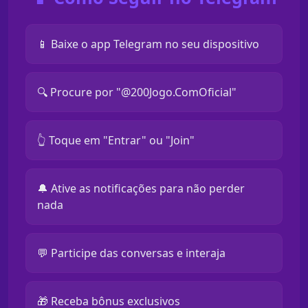
📱 Baixe o app Telegram no seu dispositivo
🔍 Procure por "@200Jogo.ComOficial"
👆 Toque em "Entrar" ou "Join"
🔔 Ative as notificações para não perder
nada
💬 Participe das conversas e interaja
🎁 Receba bônus exclusivos