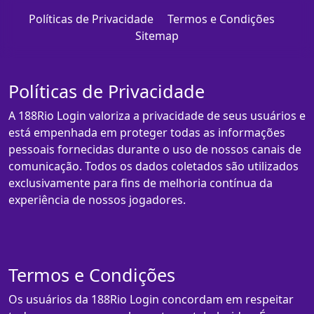
Políticas de Privacidade
Termos e Condições
Sitemap
Políticas de Privacidade
A 188Rio Login valoriza a privacidade de seus usuários e
está empenhada em proteger todas as informações
pessoais fornecidas durante o uso de nossos canais de
comunicação. Todos os dados coletados são utilizados
exclusivamente para fins de melhoria contínua da
experiência de nossos jogadores.
Termos e Condições
Os usuários da 188Rio Login concordam em respeitar