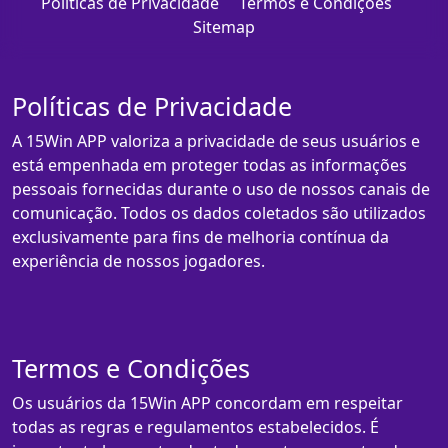
Políticas de Privacidade
Termos e Condições
Sitemap
Políticas de Privacidade
A 15Win APP valoriza a privacidade de seus usuários e
está empenhada em proteger todas as informações
pessoais fornecidas durante o uso de nossos canais de
comunicação. Todos os dados coletados são utilizados
exclusivamente para fins de melhoria contínua da
experiência de nossos jogadores.
Termos e Condições
Os usuários da 15Win APP concordam em respeitar
todas as regras e regulamentos estabelecidos. É