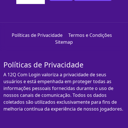
Políticas de Privacidade
Termos e Condições
Sitemap
Políticas de Privacidade
A 12Q Com Login valoriza a privacidade de seus
usuários e está empenhada em proteger todas as
informações pessoais fornecidas durante o uso de
nossos canais de comunicação. Todos os dados
coletados são utilizados exclusivamente para fins de
melhoria contínua da experiência de nossos jogadores.