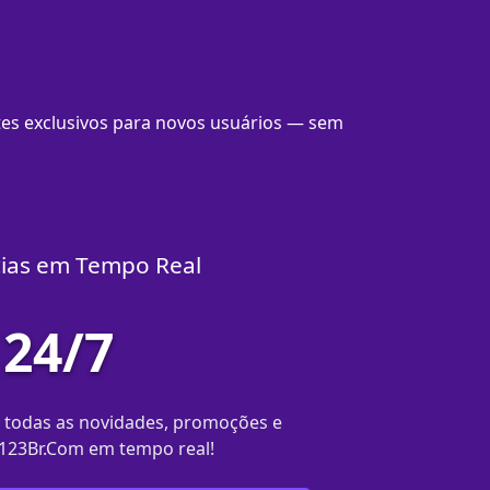
tes exclusivos para novos usuários — sem
cias em Tempo Real
24/7
e todas as novidades, promoções e
 123Br.Com em tempo real!