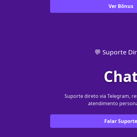
Ver Bônus
💬 Suporte Di
Cha
Suporte direto via Telegram, r
atendimento persona
Falar Suport