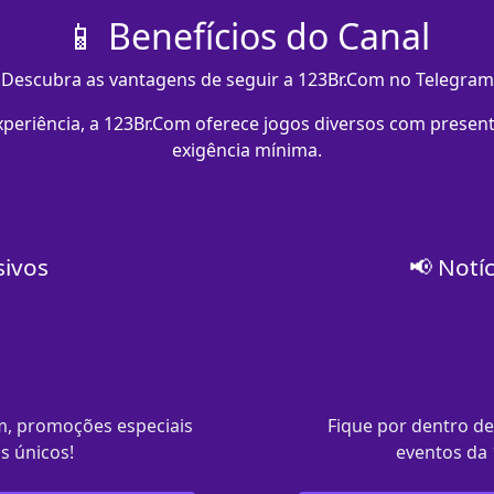
📱 Benefícios do Canal
Descubra as vantagens de seguir a 123Br.Com no Telegram
periência, a 123Br.Com oferece jogos diversos com presen
exigência mínima.
sivos
📢 Notí
m, promoções especiais
Fique por dentro d
s únicos!
eventos da