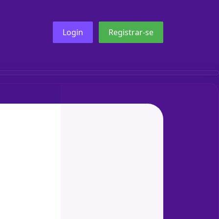
Login
Registrar-se