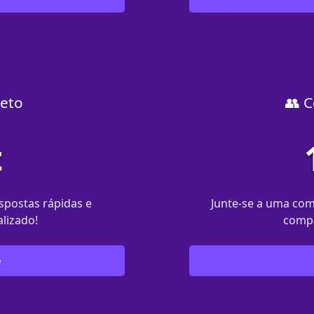
reto
👥 
t
espostas rápidas e
Junte-se a uma com
lizado!
compa
e