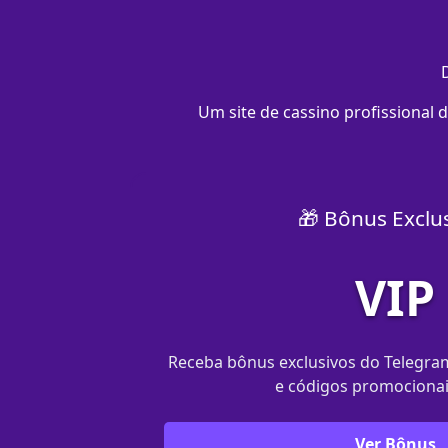
Um site de cassino profissional 
🎁 Bônus Exclu
VIP
Receba bônus exclusivos do Telegra
e códigos promocionai
Ver Bônus