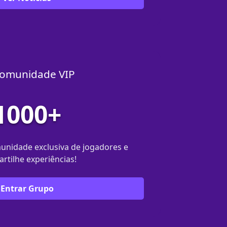
Comunidade VIP
1000+
unidade exclusiva de jogadores e
rtilhe experiências!
Entrar Grupo