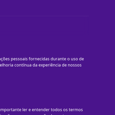
ções pessoais fornecidas durante o uso de
elhoria contínua da experiência de nossos
importante ler e entender todos os termos