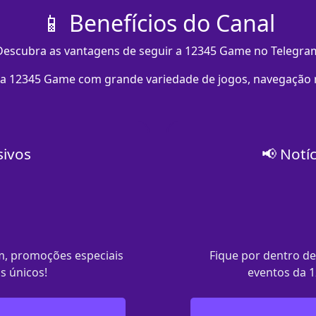
📱 Benefícios do Canal
Descubra as vantagens de seguir a 12345 Game no Telegra
da 12345 Game com grande variedade de jogos, navegação rá
sivos
📢 Notí
m, promoções especiais
Fique por dentro d
s únicos!
eventos da 