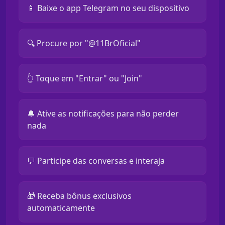
📱 Baixe o app Telegram no seu dispositivo
🔍 Procure por "@11BrOficial"
👆 Toque em "Entrar" ou "Join"
🔔 Ative as notificações para não perder
nada
💬 Participe das conversas e interaja
🎁 Receba bônus exclusivos
automaticamente