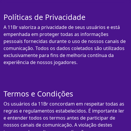
Políticas de Privacidade
A 11Br valoriza a privacidade de seus usuários e está
empenhada em proteger todas as informações
pessoais fornecidas durante o uso de nossos canais de
comunicação. Todos os dados coletados são utilizados
exclusivamente para fins de melhoria contínua da
experiência de nossos jogadores.
Termos e Condições
Os usuários da 11Br concordam em respeitar todas as
regras e regulamentos estabelecidos. É importante ler
e entender todos os termos antes de participar de
nossos canais de comunicação. A violação destes