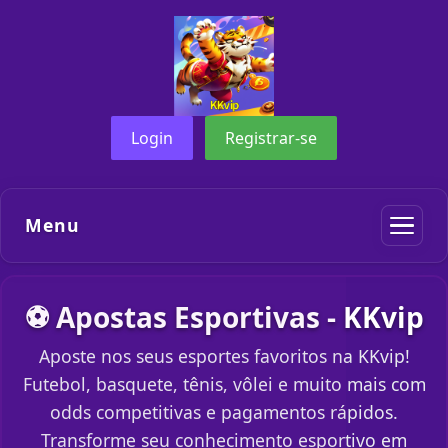
Login
Registrar-se
Menu
⚽ Apostas Esportivas - KKvip
Aposte nos seus esportes favoritos na KKvip!
Futebol, basquete, tênis, vôlei e muito mais com
odds competitivas e pagamentos rápidos.
Transforme seu conhecimento esportivo em