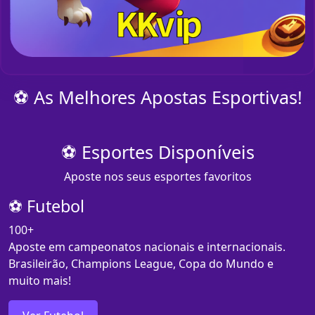
⚽ As Melhores Apostas Esportivas!
⚽ Esportes Disponíveis
Aposte nos seus esportes favoritos
⚽ Futebol
100+
Aposte em campeonatos nacionais e internacionais.
Brasileirão, Champions League, Copa do Mundo e
muito mais!